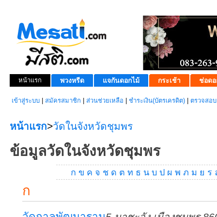
หน้าแรก
พวงหรีด
แจกันดอกไม้
กระเช้า
ช่อดอ
เข้าสู่ระบบ
|
สมัครสมาชิก
|
ส่วนช่วยเหลือ
|
ชำระเงิน(บัตรเครดิต)
|
ตรวจสอบส
หน้าแรก
>
วัดในจังหวัดชุมพร
ข้อมูลวัดในจังหวัดชุมพร
ก
ข
ค
จ
ช
ด
ต
ท
ธ
น
บ
ป
ผ
พ
ภ
ม
ย
ร
ก
วัดกาลพัฒนาราม
5 นาชะอัง เมืองชุมพร 8