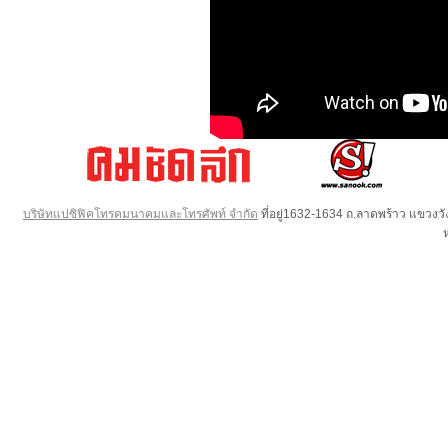
บริษัทแปซิฟิคโทรคมนาคมและโทรศัพท์ จำกัด
ที่อยู่1632-1634 ถ.ลาดพร้าว แขวง