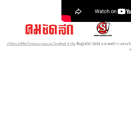
บริษัทแปซิฟิคโทรคมนาคมและโทรศัพท์ จำกัด
ที่อยู่1632-1634 ถ.ลาดพร้าว แขวง