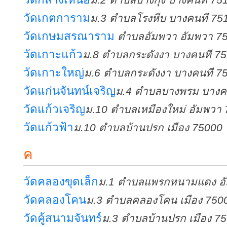
วัดเกตการาม
ม.3 ตำบลโรงหีบ บางคนที 75
วัดเกษมสรณาราม
ตำบลอัมพวา อัมพวา 7
วัดเกาะแก้ว
ม.8 ตำบลกระดังงา บางคนที 7
วัดเกาะใหญ่
ม.6 ตำบลกระดังงา บางคนที 7
วัดแก่นจันทน์เจริญ
ม.4 ตำบลบางพรม บางค
วัดแก้วเจริญ
ม.10 ตำบลเหมืองใหม่ อัมพวา
วัดแก้วฟ้า
ม.10 ตำบลบ้านปรก เมือง 75000
ค
วัดคลองขุดเล็ก
ม.1 ตำบลแพรกหนามแดง อั
วัดคลองโคน
ม.3 ตำบลคลองโคน เมือง 750
วัดคู้สนามจันทร์
ม.3 ตำบลบ้านปรก เมือง 7