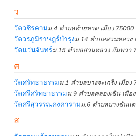
ว
วัดวชิรคาม
ม.4 ตำบลท้ายหาด เมือง 75000
วัดวรภูมิราษฎร์บำรุง
ม.14 ตำบลสวนหลวง 
วัดแว่นจันทร์
ม.15 ตำบลสวนหลวง อัมพวา 
ศ
วัดศรัทธาธรรม
ม.1 ตำบลบางจะเกร็ง เมือง
วัดศรีศรัทธาธรรม
ม.9 ตำบลคลองเขิน เมือ
วัดศรีสุวรรณคงคาราม
ม.6 ตำบลบางขันแตก
ส