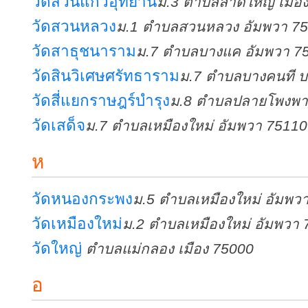
วัดสวนแก้วอุทยาน
ม.3 ตำบลลาดใหญ่ เมือ
วัดสวนหลวง
ม.1 ตำบลสวนหลวง อัมพวา 7
วัดสาธุชนาราม
ม.7 ตำบลบางแค อัมพวา 7
วัดสินวิเศษศรัทธาราม
ม.7 ตำบลบางคนที บ
วัดสี่แยกราษฎร์บำรุง
ม.8 ตำบลปลายโพงพา
วัดเสด็จ
ม.7 ตำบลเหมืองใหม่ อัมพวา 75110
ห
วัดหนองกระพง
ม.5 ตำบลเหมืองใหม่ อัมพว
วัดเหมืองใหม่
ม.2 ตำบลเหมืองใหม่ อัมพวา
วัดใหญ่
ตำบลแม่กลอง เมือง 75000
อ