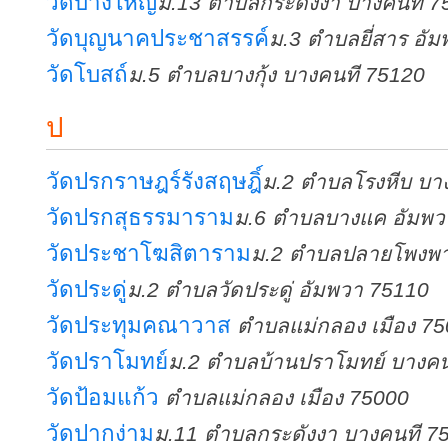
วัดบางใหญ่
ม.13 ตำบลกระดังงา บางคนที 7
วัดบุญนาคประชาสรรค์
ม.3 ตำบลยี่สาร อั
วัดโบสถ์
ม.5 ตำบลบางกุ้ง บางคนที 75120
ป
วัดปรกราษฎร์รังสฤษฎิ์
ม.2 ตำบลโรงหีบ บา
วัดปรกสุธรรมาราม
ม.6 ตำบลบางแค อัมพว
วัดประชาโฆสิตาราม
ม.2 ตำบลปลายโพงพา
วัดประดู่
ม.2 ตำบลวัดประดู่ อัมพวา 75110
วัดประทุมคณาวาส
ตำบลแม่กลอง เมือง 7
วัดปราโมทย์
ม.2 ตำบลบ้านปราโมทย์ บางคน
วัดป้อมแก้ว
ตำบลแม่กลอง เมือง 75000
วัดปากง่าม
ม.11 ตำบลกระดังงา บางคนที 7