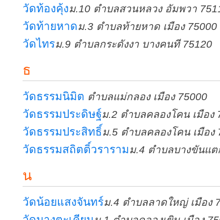
วัดท้องคุ้ง
ม.10 ตำบลสวนหลวง อัมพวา 751
วัดท้ายหาด
ม.3 ตำบลท้ายหาด เมือง 75000
วัดไทร
ม.9 ตำบลกระดังงา บางคนที 75120
ธ
วัดธรรมนิมิต
ตำบลแม่กลอง เมือง 75000
วัดธรรมประดิษฐ์
ม.2 ตำบลคลองโคน เมือง 
วัดธรรมประสิทธิ์
ม.5 ตำบลคลองโคน เมือง
วัดธรรมสถิตติ์วราราม
ม.4 ตำบลบางขันแตก
น
วัดน้อยแสงจันทร์
ม.4 ตำบลลาดใหญ่ เมือง 
วัดนางตะเคียน
ม.1 ตำบลคลองเขิน เมือง 7