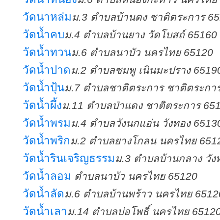
วัดนาหล่ม
ม.3 ตำบลบ้านดง ชาติตระการ 6
วัดน้ำคบ
ม.4 ตำบลบ้านยาง วัดโบสถ์ 65160
วัดน้ำทวน
ม.6 ตำบลนาบัว นครไทย 65120
วัดน้ำปาด
ม.2 ตำบลชมพู เนินมะปราง 6519
วัดน้ำปุ้น
ม.7 ตำบลชาติตระการ ชาติตระกา
วัดน้ำผึ้ง
ม.11 ตำบลป่าแดง ชาติตระการ 65
วัดน้ำพรม
ม.4 ตำบลวังนกแอ่น วังทอง 6513
วัดน้ำพริก
ม.2 ตำบลยางโกลน นครไทย 651
วัดน้ำรินเจริญธรรม
ม.3 ตำบลบ้านกลาง วัง
วัดน้ำลอม
ตำบลนาบัว นครไทย 65120
วัดน้ำลัด
ม.6 ตำบลบ้านพร้าว นครไทย 6512
วัดน้ำเลา
ม.14 ตำบลบ่อโพธิ์ นครไทย 6512