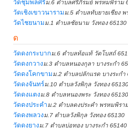
วัดชุมพลศรี
ม.6 ตำบลศรีภิรมย์ พรหมพิราม
วัดเชิงเขาวนาราม
ม.5 ตำบลทับยายเชียง 
วัดไชยนาม
ม.1 ตำบลชัยนาม วังทอง 65130
ด
วัดดงกระบาก
ม.6 ตำบลท้อแท้ วัดโบสถ์ 65
วัดดงกวาง
ม.3 ตำบลหนองกุลา บางระกำ 6
วัดดงโคกขาม
ม.2 ตำบลปลักแรด บางระกำ
วัดดงจันทร์
ม.10 ตำบลวังพิกุล วังทอง 6513
วัดดงแตง
ม.8 ตำบลหนองพระ วังทอง 6513
วัดดงประคำ
ม.2 ตำบลดงประคำ พรหมพิรา
วัดดงพลวง
ม.7 ตำบลวังพิกุล วังทอง 65130
วัดดงยาง
ม.7 ตำบลบ่อทอง บางระกำ 65140