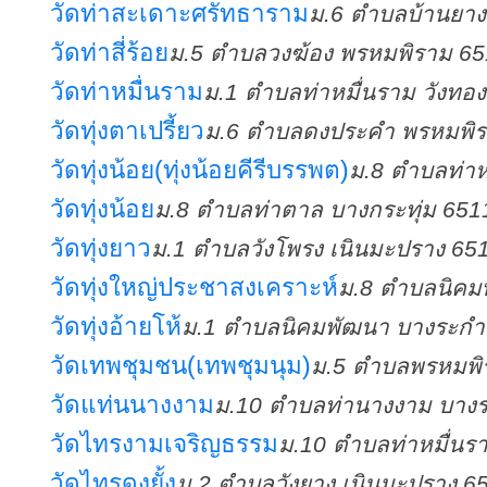
วัดท่าสะเดาะศรัทธาราม
ม.6 ตำบลบ้านยาง
วัดท่าสี่ร้อย
ม.5 ตำบลวงฆ้อง พรหมพิราม 6
วัดท่าหมื่นราม
ม.1 ตำบลท่าหมื่นราม วังทอ
วัดทุ่งตาเปรี้ยว
ม.6 ตำบลดงประคำ พรหมพิ
วัดทุ่งน้อย(ทุ่งน้อยคีรีบรรพต)
ม.8 ตำบลท่าห
วัดทุ่งน้อย
ม.8 ตำบลท่าตาล บางกระทุ่ม 651
วัดทุ่งยาว
ม.1 ตำบลวังโพรง เนินมะปราง 65
วัดทุ่งใหญ่ประชาสงเคราะห์
ม.8 ตำบลนิคม
วัดทุ่งอ้ายโห้
ม.1 ตำบลนิคมพัฒนา บางระกำ
วัดเทพชุมชน(เทพชุมนุม)
ม.5 ตำบลพรหมพิ
วัดแท่นนางงาม
ม.10 ตำบลท่านางงาม บาง
วัดไทรงามเจริญธรรม
ม.10 ตำบลท่าหมื่นร
วัดไทรดงยั้ง
ม.2 ตำบลวังยาง เนินมะปราง 6