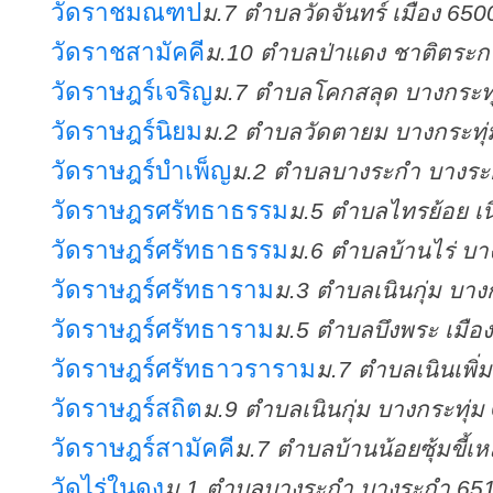
วัดราชมณฑป
ม.7 ตำบลวัดจันทร์ เมือง 650
วัดราชสามัคคี
ม.10 ตำบลป่าแดง ชาติตระก
วัดราษฎร์เจริญ
ม.7 ตำบลโคกสลุด บางกระทุ
วัดราษฎร์นิยม
ม.2 ตำบลวัดตายม บางกระทุ
วัดราษฎร์บำเพ็ญ
ม.2 ตำบลบางระกำ บางระ
วัดราษฎรศรัทธาธรรม
ม.5 ตำบลไทรย้อย เ
วัดราษฎร์ศรัทธาธรรม
ม.6 ตำบลบ้านไร่ บา
วัดราษฎร์ศรัทธาราม
ม.3 ตำบลเนินกุ่ม บาง
วัดราษฎร์ศรัทธาราม
ม.5 ตำบลบึงพระ เมือ
วัดราษฎร์ศรัทธาวราราม
ม.7 ตำบลเนินเพิ
วัดราษฎร์สถิต
ม.9 ตำบลเนินกุ่ม บางกระทุ่ม
วัดราษฎร์สามัคคี
ม.7 ตำบลบ้านน้อยซุ้มขี้เ
วัดไร่ในดง
ม.1 ตำบลบางระกำ บางระกำ 65