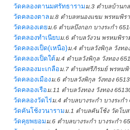
วัดคลองตานมศรัทธาราม
ม.3 ตำบลบ้านกล
วัดคลองตาล
ม.8 ตำบลหนองแขม พรหมพิรา
วัดคลองเตย
ม.6 ตำบลบึงกอก บางระกำ 65
วัดคลองทำเนียบ
ม.6 ตำบลวังวน พรหมพิรา
วัดคลองเป็ด(เหนือ)
ม.4 ตำบลวังพิกุล วังทอ
วัดคลองเป็ดใต้
ม.4 ตำบลวังพิกุล วังทอง 65
วัดคลองมะเกลือ
ม.7 ตำบลศรีภิรมย์ พรหมพ
วัดคลองเมือง
ม.6 ตำบลวังพิกุล วังทอง 651
วัดคลองเรือ
ม.11 ตำบลวังทอง วังทอง 6513
วัดคลองวัดไร่
ม.4 ตำบลบางระกำ บางระกำ
วัดคันโช้งวนาราม
ม.1 ตำบลคันโช้ง วัดโบส
วัดคุยพยอม
ม.6 ตำบลบางระกำ บางระกำ 6