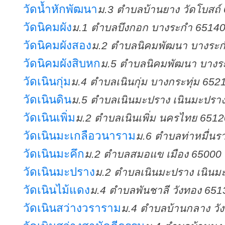
วัดน้ำหักพัฒนา
ม.3 ตำบลบ้านยาง วัดโบสถ์
วัดนิคมผัง
ม.1 ตำบลบึงกอก บางระกำ 6514
วัดนิคมผังสอง
ม.2 ตำบลนิคมพัฒนา บางระ
วัดนิคมผังสิบหก
ม.5 ตำบลนิคมพัฒนา บางร
วัดเนินกุ่ม
ม.4 ตำบลเนินกุ่ม บางกระทุ่ม 652
วัดเนินดิน
ม.5 ตำบลเนินมะปราง เนินมะปรา
วัดเนินเพิ่ม
ม.2 ตำบลเนินเพิ่ม นครไทย 6512
วัดเนินมะเกลือวนาราม
ม.6 ตำบลท่าหมื่นร
วัดเนินมะคึก
ม.2 ตำบลสมอแข เมือง 65000
วัดเนินมะปราง
ม.2 ตำบลเนินมะปราง เนินม
วัดเนินไม้แดง
ม.4 ตำบลพันชาลี วังทอง 651
วัดเนินสว่างวราราม
ม.4 ตำบลบ้านกลาง วั