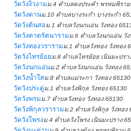
วัดวังงิ้วงาม
ม.4 ตำบลดงประคำ พรหมพิราม
วัดวังดาน
ม.10 ตำบลบางระกำ บางระกำ 65
วัดวังดินสอ
ม.1 ตำบลวังนกแอ่น วังทอง 651
วัดวังตาดรัตนาราม
ม.6 ตำบลวังนกแอ่น วั
วัดวังทองวราราม
ม.1 ตำบลวังทอง วังทอง 
วัดวังไทรย้อย
ม.8 ตำบลไทรย้อย เนินมะปรา
วัดวังนกแอ่น
ม.2 ตำบลวังนกแอ่น วังทอง 6
วัดวังน้ำใส
ม.8 ตำบลแม่ระกา วังทอง 65130
วัดวังประดู่
ม.1 ตำบลวังพิกุล วังทอง 65130
วัดวังพรม
ม.7 ตำบลวังทอง วังทอง 65130
วัดวังพิกุลวราราม
ม.2 ตำบลวังพิกุล วังทอง
วัดวังโพรง
ม.4 ตำบลวังโพรง เนินมะปราง 6
วัดวังมะด่าน
ม.9 ตำบลวงฆ้อง พรหมพิราม 