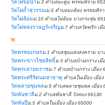
วัดไผ่ขอน้ำ
ม.3 ตำบลมะตูม พรหมพิราม 65
วัดไผ่ถ้ำสุวรรณ
ม.5 ตำบลมะต้อง พรหมพิร
วัดไผ่ล้อม
ม.10 ตำบลไผ่ล้อม บางกระทุ่ม 65
วัดไผ่หลงราษฎร์เจริญ
ม.7 ตำบลวัดพริก เมื
พ
วัดพรหมเกษร
ม.1 ตำบลชุมแสงสงคราม บา
วัดพระขาวไชยสิทธิ์
ม.3 ตำบลบ้านกร่าง เมื
วัดพระยายมราช
ม.7 ตำบลบ้านกร่าง เมือง 
วัดพระศรีรัตนมหาธาตุ
ตำบลในเมือง เมือง
วัดพลายชุมพล
ม.5 ตำบลพลายชุมพล เมือง 
วัดพันชาลี
ม.2 ตำบลพันชาลี วังทอง 65130
วัดพันปี
ม.5 ตำบลในเมือง เมือง 65000