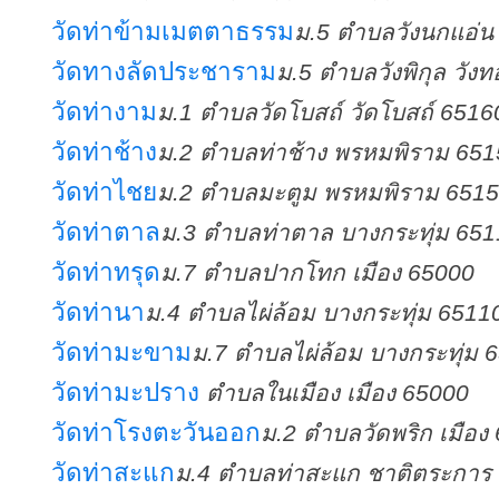
วัดท่าข้ามเมตตาธรรม
ม.5 ตำบลวังนกแอ่น
วัดทางลัดประชาราม
ม.5 ตำบลวังพิกุล วัง
วัดท่างาม
ม.1 ตำบลวัดโบสถ์ วัดโบสถ์ 6516
วัดท่าช้าง
ม.2 ตำบลท่าช้าง พรหมพิราม 651
วัดท่าไชย
ม.2 ตำบลมะตูม พรหมพิราม 651
วัดท่าตาล
ม.3 ตำบลท่าตาล บางกระทุ่ม 65
วัดท่าทรุด
ม.7 ตำบลปากโทก เมือง 65000
วัดท่านา
ม.4 ตำบลไผ่ล้อม บางกระทุ่ม 6511
วัดท่ามะขาม
ม.7 ตำบลไผ่ล้อม บางกระทุ่ม 
วัดท่ามะปราง
ตำบลในเมือง เมือง 65000
วัดท่าโรงตะวันออก
ม.2 ตำบลวัดพริก เมือง
วัดท่าสะแก
ม.4 ตำบลท่าสะแก ชาติตระการ