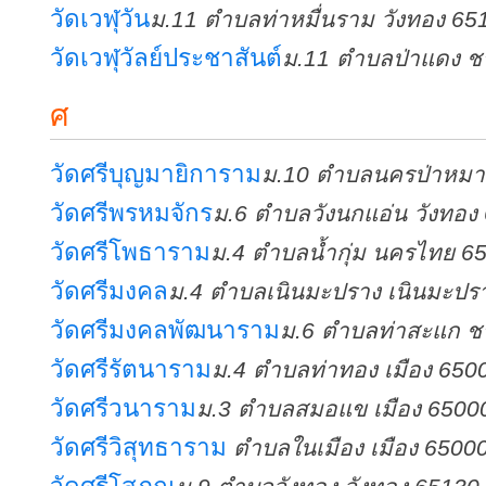
วัดเวฬุวัน
ม.11 ตำบลท่าหมื่นราม วังทอง 65
วัดเวฬุวัลย์ประชาสันต์
ม.11 ตำบลป่าแดง ช
ศ
วัดศรีบุญมายิการาม
ม.10 ตำบลนครป่าหมาก
วัดศรีพรหมจักร
ม.6 ตำบลวังนกแอ่น วังทอง
วัดศรีโพธาราม
ม.4 ตำบลน้ำกุ่ม นครไทย 6
วัดศรีมงคล
ม.4 ตำบลเนินมะปราง เนินมะปร
วัดศรีมงคลพัฒนาราม
ม.6 ตำบลท่าสะแก ช
วัดศรีรัตนาราม
ม.4 ตำบลท่าทอง เมือง 650
วัดศรีวนาราม
ม.3 ตำบลสมอแข เมือง 6500
วัดศรีวิสุทธาราม
ตำบลในเมือง เมือง 6500