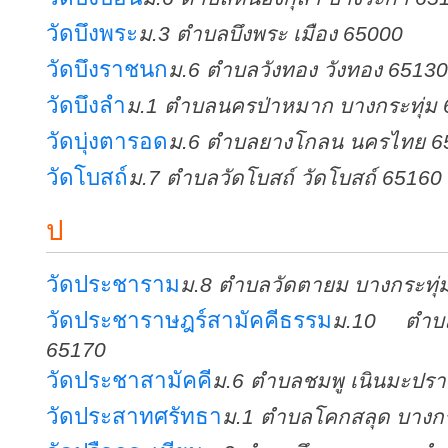
วัดบึงพระ
ม.3 ตำบลบึงพระ เมือง 65000
วัดบึงราชนก
ม.6 ตำบลวังทอง วังทอง 65130
วัดบึงลำ
ม.1 ตำบลนครป่าหมาก บางกระทุ่ม
วัดบุ่งตารอด
ม.6 ตำบลยางโกลน นครไทย 6
วัดโบสถ์
ม.7 ตำบลวัดโบสถ์ วัดโบสถ์ 65160
ป
วัดประชาราม
ม.8 ตำบลวัดตายม บางกระทุ่
วัดประชาราษฎร์สามัคคีธรรม
ม.10 ตำบล
65170
วัดประชาสามัคคี
ม.6 ตำบลชมพู เนินมะปรา
วัดประสาทศรัทธา
ม.1 ตำบลโคกสลุด บางกร