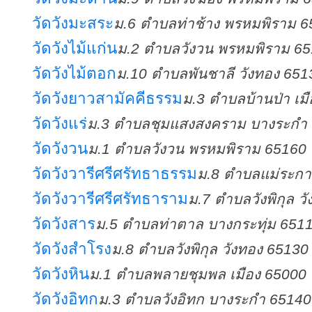
วัดวังมะสระ
ม.6 ตำบลท่าช้าง พรหมพิราม 
วัดวังไม้แก่น
ม.2 ตำบลวังวน พรหมพิราม 6
วัดวังไม้ตอก
ม.10 ตำบลพันชาลี วังทอง 651
วัดวังยาวสามัคคีธรรม
ม.3 ตำบลบ้านป่า เม
วัดวังแร่
ม.3 ตำบลชุมแสงสงคราม บางระกำ
วัดวังวน
ม.1 ตำบลวังวน พรหมพิราม 65160
วัดวังวารีศรีศรัทธาธรรม
ม.8 ตำบลแม่ระกา
วัดวังวารีศรีศรัทธาราม
ม.7 ตำบลวังพิกุล ว
วัดวังสาร
ม.5 ตำบลท่าตาล บางกระทุ่ม 651
วัดวังสำโรง
ม.8 ตำบลวังพิกุล วังทอง 65130
วัดวังหิน
ม.1 ตำบลพลายชุมพล เมือง 65000
วัดวังอิทก
ม.3 ตำบลวังอิทก บางระกำ 65140