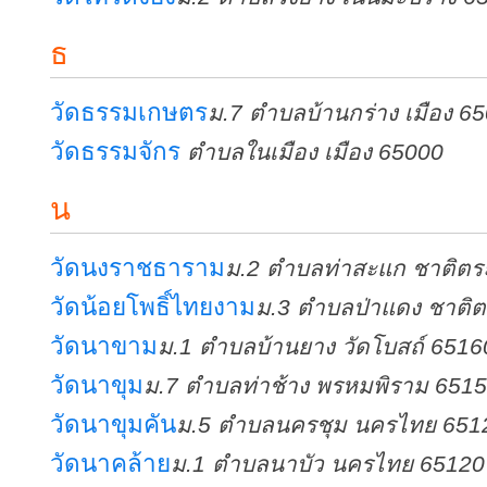
ธ
วัดธรรมเกษตร
ม.7 ตำบลบ้านกร่าง เมือง 6
วัดธรรมจักร
ตำบลในเมือง เมือง 65000
น
วัดนงราชธาราม
ม.2 ตำบลท่าสะแก ชาติตร
วัดน้อยโพธิ์ไทยงาม
ม.3 ตำบลป่าแดง ชาติ
วัดนาขาม
ม.1 ตำบลบ้านยาง วัดโบสถ์ 6516
วัดนาขุม
ม.7 ตำบลท่าช้าง พรหมพิราม 651
วัดนาขุมคัน
ม.5 ตำบลนครชุม นครไทย 651
วัดนาคล้าย
ม.1 ตำบลนาบัว นครไทย 65120