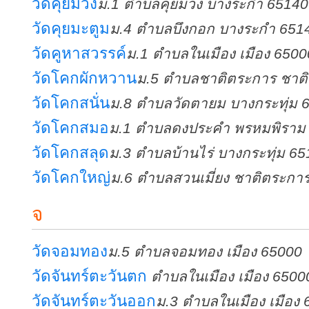
วัดคุยม่วง
ม.1 ตำบลคุยม่วง บางระกำ 65140
วัดคุยมะตูม
ม.4 ตำบลบึงกอก บางระกำ 651
วัดคูหาสวรรค์
ม.1 ตำบลในเมือง เมือง 6500
วัดโคกผักหวาน
ม.5 ตำบลชาติตระการ ชาต
วัดโคกสนั่น
ม.8 ตำบลวัดตายม บางกระทุ่ม 
วัดโคกสมอ
ม.1 ตำบลดงประคำ พรหมพิราม
วัดโคกสลุด
ม.3 ตำบลบ้านไร่ บางกระทุ่ม 6
วัดโคกใหญ่
ม.6 ตำบลสวนเมี่ยง ชาติตระกา
จ
วัดจอมทอง
ม.5 ตำบลจอมทอง เมือง 65000
วัดจันทร์ตะวันตก
ตำบลในเมือง เมือง 6500
วัดจันทร์ตะวันออก
ม.3 ตำบลในเมือง เมือง