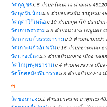
วัดกุญชร
ม.5 ตำบลโนนตาล ท่าอุเทน 48120
วัดกุดฉิมน้อย
ม.5 ตำบลแสนพัน ธาตุพนม 4
วัดกุตาไก้เหนือ
ม.10 ตำบลกุตาไก้ ปลาปาก
วัดเกษตราราม
ม.3 ตำบลนางาม เรณูนคร 4
วัดเกาะแก้วธรรมาราม
ม.3 ตำบลขามเฒ่า เ
วัดเกาะแก้วอัมพวัน
ม.16 ตำบลธาตุพนม ธา
วัดแก่งเมือง
ม.2 ตำบลบ้านกลาง เมือง 4800
วัดโกมุทพุทธาราม
ม.4 ตำบลดงขวาง เมือง
วัดโกศลมัชฌิมาวาส
ม.3 ตำบลบ้านกลาง เม
ข
วัดขอนกอง
ม.1 ตำบลนาหนาด ธาตุพนม 48