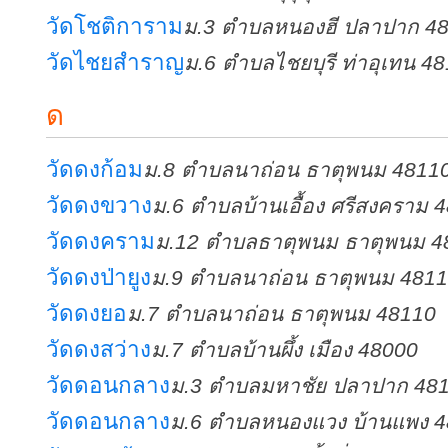
วัดโชติการาม
ม.3 ตำบลหนองฮี ปลาปาก 4
วัดไชยสำราญ
ม.6 ตำบลไชยบุรี ท่าอุเทน 4
ด
วัดดงก้อม
ม.8 ตำบลนาถ่อน ธาตุพนม 4811
วัดดงขวาง
ม.6 ตำบลบ้านเอื้อง ศรีสงคราม 
วัดดงคราม
ม.12 ตำบลธาตุพนม ธาตุพนม 4
วัดดงป่ายูง
ม.9 ตำบลนาถ่อน ธาตุพนม 481
วัดดงยอ
ม.7 ตำบลนาถ่อน ธาตุพนม 48110
วัดดงสว่าง
ม.7 ตำบลบ้านผึ้ง เมือง 48000
วัดดอนกลาง
ม.3 ตำบลมหาชัย ปลาปาก 48
วัดดอนกลาง
ม.6 ตำบลหนองแวง บ้านแพง 