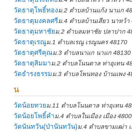
วัดธาตุโพธิ์ทอง
ม.2 ตำบลบ้านแก้ง นาแก 4
วัดธาตุมงคลศรี
ม.4 ตำบลบ้านเสียว นาหว้า
วัดธาตุมหาชัย
ม.2 ตำบลมหาชัย ปลาปาก 4
วัดธาตุเรณู
ม.1 ตำบลเรณู เรณูนคร 48170
วัดธาตุศรีคุณ
ม.3 ตำบลนาแก นาแก 48130
วัดธาตุสิมมา
ม.2 ตำบลโนนตาล ท่าอุเทน 4
วัดธำรงธรรม
ม.3 ตำบลโพนทอง บ้านแพง 4
น
วัดน้อยทวย
ม.11 ตำบลโนนตาล ท่าอุเทน 4
วัดน้อยโพธิ์คำ
ม.4 ตำบลในเมือง เมือง 480
วัดนันทวัน(ป่านันทวัน)
ม.4 ตำบลขามเฒ่า เ