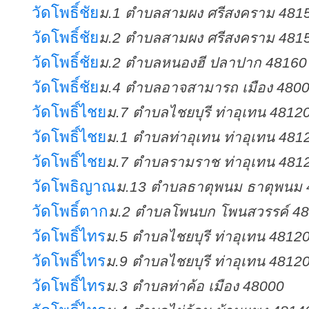
วัดโพธิ์ชัย
ม.1 ตำบลสามผง ศรีสงคราม 481
วัดโพธิ์ชัย
ม.2 ตำบลสามผง ศรีสงคราม 481
วัดโพธิ์ชัย
ม.2 ตำบลหนองฮี ปลาปาก 48160
วัดโพธิ์ชัย
ม.4 ตำบลอาจสามารถ เมือง 480
วัดโพธิ์ไชย
ม.7 ตำบลไชยบุรี ท่าอุเทน 4812
วัดโพธิ์ไชย
ม.1 ตำบลท่าอุเทน ท่าอุเทน 481
วัดโพธิ์ไชย
ม.7 ตำบลรามราช ท่าอุเทน 481
วัดโพธิญาณ
ม.13 ตำบลธาตุพนม ธาตุพนม 
วัดโพธิ์ตาก
ม.2 ตำบลโพนบก โพนสวรรค์ 4
วัดโพธิ์ไทร
ม.5 ตำบลไชยบุรี ท่าอุเทน 4812
วัดโพธิ์ไทร
ม.9 ตำบลไชยบุรี ท่าอุเทน 4812
วัดโพธิ์ไทร
ม.3 ตำบลท่าค้อ เมือง 48000