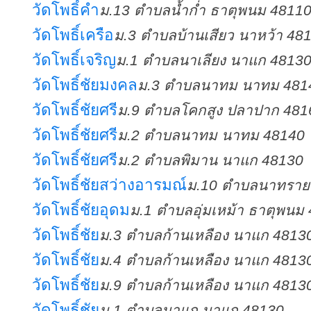
วัดโพธิ์คำ
ม.13 ตำบลน้ำก่ำ ธาตุพนม 4811
วัดโพธิ์เครือ
ม.3 ตำบลบ้านเสียว นาหว้า 48
วัดโพธิ์เจริญ
ม.1 ตำบลนาเลียง นาแก 4813
วัดโพธิ์ชัยมงคล
ม.3 ตำบลนาทม นาทม 481
วัดโพธิ์ชัยศรี
ม.9 ตำบลโคกสูง ปลาปาก 481
วัดโพธิ์ชัยศรี
ม.2 ตำบลนาทม นาทม 48140
วัดโพธิ์ชัยศรี
ม.2 ตำบลพิมาน นาแก 48130
วัดโพธิ์ชัยสว่างอารมณ์
ม.10 ตำบลนาทราย 
วัดโพธิ์ชัยอุดม
ม.1 ตำบลอุ่มเหม้า ธาตุพนม
วัดโพธิ์ชัย
ม.3 ตำบลก้านเหลือง นาแก 4813
วัดโพธิ์ชัย
ม.4 ตำบลก้านเหลือง นาแก 4813
วัดโพธิ์ชัย
ม.9 ตำบลก้านเหลือง นาแก 4813
วัดโพธิ์ชัย
ม.1 ตำบลนาแก นาแก 48130