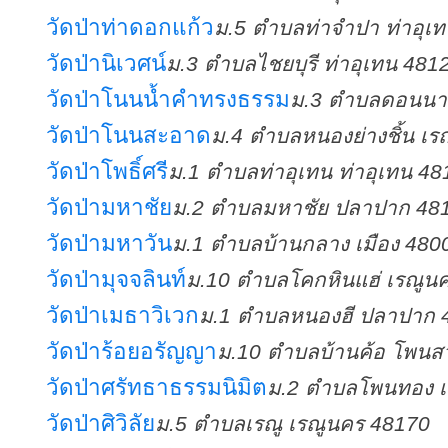
วัดป่าท่าดอกแก้ว
ม.5 ตำบลท่าจำปา ท่าอุเ
วัดป่านิเวศน์
ม.3 ตำบลไชยบุรี ท่าอุเทน 481
วัดป่าโนนน้ำคำทรงธรรม
ม.3 ตำบลดอนนาง
วัดป่าโนนสะอาด
ม.4 ตำบลหนองย่างชิ้น เ
วัดป่าโพธิ์ศรี
ม.1 ตำบลท่าอุเทน ท่าอุเทน 48
วัดป่ามหาชัย
ม.2 ตำบลมหาชัย ปลาปาก 48
วัดป่ามหาวัน
ม.1 ตำบลบ้านกลาง เมือง 480
วัดป่ามุจจลินท์
ม.10 ตำบลโคกหินแฮ่ เรณูน
วัดป่าเมธาวิเวก
ม.1 ตำบลหนองฮี ปลาปาก 
วัดป่าร้อยอรัญญา
ม.10 ตำบลบ้านค้อ โพนส
วัดป่าศรัทธาธรรมนิมิต
ม.2 ตำบลโพนทอง เ
วัดป่าศิวิลัย
ม.5 ตำบลเรณู เรณูนคร 48170