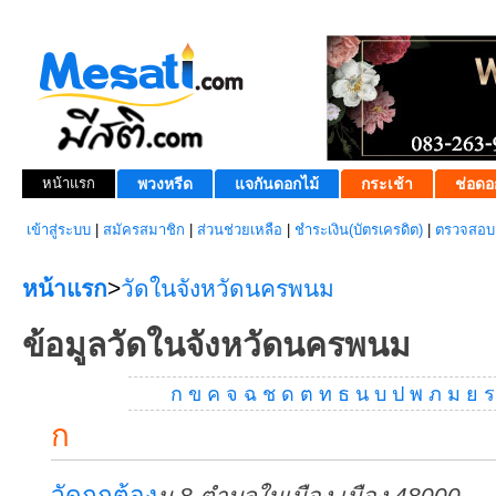
หน้าแรก
พวงหรีด
แจกันดอกไม้
กระเช้า
ช่อดอ
เข้าสู่ระบบ
|
สมัครสมาชิก
|
ส่วนช่วยเหลือ
|
ชำระเงิน(บัตรเครดิต)
|
ตรวจสอบส
หน้าแรก
>
วัดในจังหวัดนครพนม
ข้อมูลวัดในจังหวัดนครพนม
ก
ข
ค
จ
ฉ
ช
ด
ต
ท
ธ
น
บ
ป
พ
ภ
ม
ย
ร
ก
วัดกกต้อง
ม.8 ตำบลในเมือง เมือง 48000