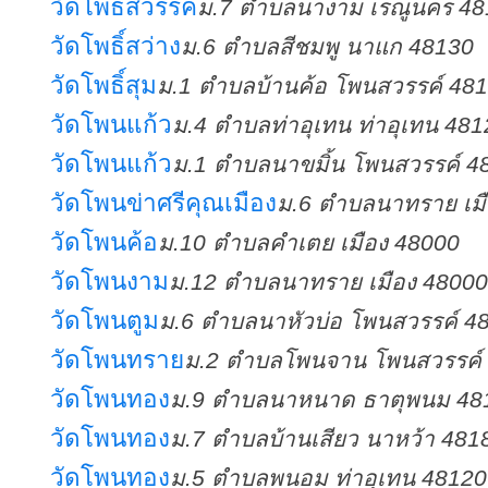
วัดโพธิ์สวรรค์
ม.7 ตำบลนางาม เรณูนคร 48
วัดโพธิ์สว่าง
ม.6 ตำบลสีชมพู นาแก 48130
วัดโพธิ์สุม
ม.1 ตำบลบ้านค้อ โพนสวรรค์ 48
วัดโพนแก้ว
ม.4 ตำบลท่าอุเทน ท่าอุเทน 481
วัดโพนแก้ว
ม.1 ตำบลนาขมิ้น โพนสวรรค์ 4
วัดโพนข่าศรีคุณเมือง
ม.6 ตำบลนาทราย เม
วัดโพนค้อ
ม.10 ตำบลคำเตย เมือง 48000
วัดโพนงาม
ม.12 ตำบลนาทราย เมือง 48000
วัดโพนตูม
ม.6 ตำบลนาหัวบ่อ โพนสวรรค์ 4
วัดโพนทราย
ม.2 ตำบลโพนจาน โพนสวรรค์
วัดโพนทอง
ม.9 ตำบลนาหนาด ธาตุพนม 48
วัดโพนทอง
ม.7 ตำบลบ้านเสียว นาหว้า 481
วัดโพนทอง
ม.5 ตำบลพนอม ท่าอุเทน 48120