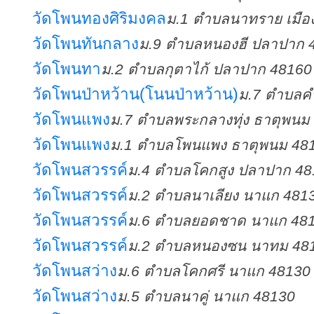
วัดโพนทองศิริมงคล
ม.1 ตำบลนาทราย เมือ
วัดโพนทันกลาง
ม.9 ตำบลหนองฮี ปลาปาก 
วัดโพนทา
ม.2 ตำบลกุตาไก้ ปลาปาก 48160
วัดโพนป่าหว้าน(โนนป่าหว้าน)
ม.7 ตำบลคำ
วัดโพนแพง
ม.7 ตำบลพระกลางทุ่ง ธาตุพนม
วัดโพนแพง
ม.1 ตำบลโพนแพง ธาตุพนม 48
วัดโพนสวรรค์
ม.4 ตำบลโคกสูง ปลาปาก 48
วัดโพนสวรรค์
ม.2 ตำบลนาเลียง นาแก 481
วัดโพนสวรรค์
ม.6 ตำบลยอดชาด นาแก 48
วัดโพนสวรรค์
ม.2 ตำบลหนองซน นาทม 48
วัดโพนสว่าง
ม.6 ตำบลโคกศรี นาแก 48130
วัดโพนสว่าง
ม.5 ตำบลนาคู่ นาแก 48130