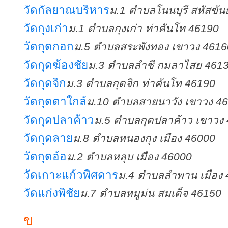
วัดกัลยาณบริหาร
ม.1 ตำบลโนนบุรี สหัสขัน
วัดกุงเก่า
ม.1 ตำบลกุงเก่า ท่าคันโท 46190
วัดกุดกอก
ม.5 ตำบลสระพังทอง เขาวง 4616
วัดกุดฆ้องชัย
ม.3 ตำบลลำชี กมลาไสย 461
วัดกุดจิก
ม.3 ตำบลกุดจิก ท่าคันโท 46190
วัดกุดตาใกล้
ม.10 ตำบลสายนาวัง เขาวง 4
วัดกุดปลาค้าว
ม.5 ตำบลกุดปลาค้าว เขาวง
วัดกุดลาย
ม.8 ตำบลหนองกุง เมือง 46000
วัดกุดอ้อ
ม.2 ตำบลหลุบ เมือง 46000
วัดเกาะแก้วพิศดาร
ม.4 ตำบลลำพาน เมือง
วัดแก่งพิชัย
ม.7 ตำบลหมูม่น สมเด็จ 46150
ข