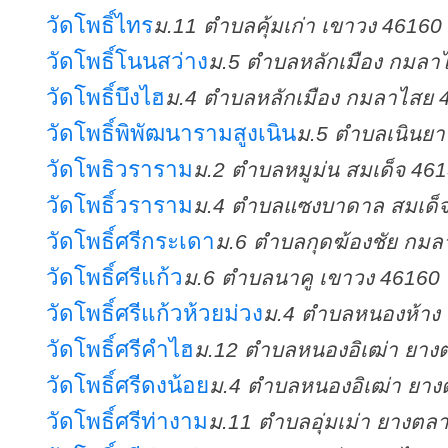
วัดโพธิ์ไทร
ม.11 ตำบลคุ้มเก่า เขาวง 46160
วัดโพธิ์โนนสว่าง
ม.5 ตำบลหลักเมือง กมลา
วัดโพธิ์บึงไฮ
ม.4 ตำบลหลักเมือง กมลาไสย 
วัดโพธิ์พิพัฒนารามสูงเนิน
ม.5 ตำบลเนินยา
วัดโพธิวราราม
ม.2 ตำบลหมูม่น สมเด็จ 46
วัดโพธิ์วราราม
ม.4 ตำบลแซงบาดาล สมเด็
วัดโพธิ์ศรีกระเดา
ม.6 ตำบลกุดฆ้องชัย กม
วัดโพธิ์ศรีแก้ว
ม.6 ตำบลนาคู เขาวง 46160
วัดโพธิ์ศรีแก้วห้วยม่วง
ม.4 ตำบลหนองห้าง 
วัดโพธิ์ศรีคำไฮ
ม.12 ตำบลหนองอิเฒ่า ยาง
วัดโพธิ์ศรีดงน้อย
ม.4 ตำบลหนองอิเฒ่า ยา
วัดโพธิ์ศรีท่างาม
ม.11 ตำบลอุ่มเม่า ยางตล