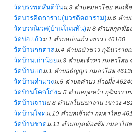
วัดบรรพตสันติวัน
ม.3 ตำบลมหาไชย สมเด็จ
วัดบวรดิตถาราม(บวรติดถาราม)
ม.6 ตำบ
วัดบวรนิเวศ(บ้านโนนทัน)
ม.8 ตำบลกุดฆ้อ
วัดบ่อแก้ว
ม.1 ตำบลบ่อแก้ว เขาวง 46160
วัดบ้านกกตาล
ม.4 ตำบลบัวขาว กุฉินารายณ
วัดบ้านเก่าน้อย
ม.3 ตำบลเจ้าท่า กมลาไสย 
วัดบ้านแก
ม.1 ตำบลธัญญา กมลาไสย 4613
วัดบ้านคำม่วง
ม.5 ตำบลคำบง ห้วยผึ้ง 4624
วัดบ้านโคกโก่ง
ม.5 ตำบลกุดหว้า กุฉินาราย
วัดบ้านจาน
ม.8 ตำบลโนนนาจาน เขาวง 46
วัดบ้านโจด
ม.10 ตำบลเจ้าท่า กมลาไสย 46
วัดบ้านชาด
ม.11 ตำบลกุดฆ้องชัย กมลาไส