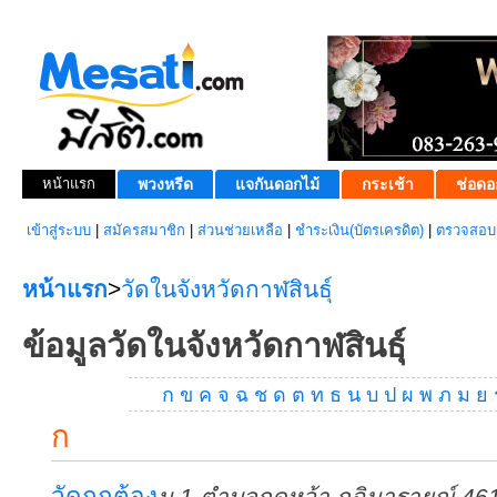
หน้าแรก
พวงหรีด
แจกันดอกไม้
กระเช้า
ช่อดอ
เข้าสู่ระบบ
|
สมัครสมาชิก
|
ส่วนช่วยเหลือ
|
ชำระเงิน(บัตรเครดิต)
|
ตรวจสอบส
หน้าแรก
>
วัดในจังหวัดกาฬสินธุ์
ข้อมูลวัดในจังหวัดกาฬสินธุ์
ก
ข
ค
จ
ฉ
ช
ด
ต
ท
ธ
น
บ
ป
ผ
พ
ภ
ม
ย
ก
วัดกกต้อง
ม.1 ตำบลกุดหว้า กุฉินารายณ์ 46