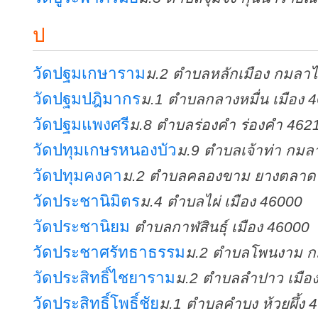
ป
วัดปฐมเกษาราม
ม.2 ตำบลหลักเมือง กมลา
วัดปฐมปฎิมากร
ม.1 ตำบลกลางหมื่น เมือง 
วัดปฐมแพงศรี
ม.8 ตำบลร่องคำ ร่องคำ 462
วัดปทุมเกษรหนองบัว
ม.9 ตำบลเจ้าท่า กม
วัดปทุมคงคา
ม.2 ตำบลคลองขาม ยางตลาด
วัดประชานิมิตร
ม.4 ตำบลไผ่ เมือง 46000
วัดประชานิยม
ตำบลกาฬสินธุ์ เมือง 46000
วัดประชาศรัทธาธรรม
ม.2 ตำบลโพนงาม ก
วัดประสิทธิ์ไชยาราม
ม.2 ตำบลลำปาว เมือ
วัดประสิทธิ์โพธิ์ชัย
ม.1 ตำบลคำบง ห้วยผึ้ง 