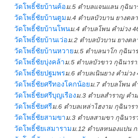
วัดโพธิ์ชัยบ้านค้อ
ม.5 ตำบลแจนแลน กุฉินา
วัดโพธิ์ชัยบ้านตูม
ม.4 ตำบลบัวบาน ยางตล
วัดโพธิ์ชัยบ้านโพน
ม.4 ตำบลโพน คำม่วง 4
วัดโพธิ์ชัยบ้านเว่อ
ม.2 ตำบลบัวบาน ยางตล
วัดโพธิ์ชัยบ้านหวาย
ม.5 ตำบลนาโก กุฉินา
วัดโพธิ์ชัยบุ่งคล้า
ม.5 ตำบลบัวขาว กุฉินาร
วัดโพธิ์ชัยปฐมพร
ม.6 ตำบลเนินยาง คำม่วง
วัดโพธิ์ชัยศรีทองโคกน้อย
ม.7 ตำบลโพน คำ
วัดโพธิ์ชัยศรีบุญเรือง
ม.3 ตำบลสำราญ คำม่
วัดโพธิ์ชัยศรี
ม.6 ตำบลเหล่าไฮงาม กุฉินาร
วัดโพธิ์ชัยสามขา
ม.3 ตำบลสามขา กุฉินาร
วัดโพธิ์ชัยเสมาราม
ม.12 ตำบลหนองแปน ก