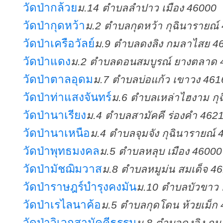
วัดป่ากล้วย
ม.14 ตำบลลำปาว เมือง 46000
วัดป่ากุดหว้า
ม.2 ตำบลกุดหว้า กุฉินารายณ์
วัดป่าเครือวัลย์
ม.9 ตำบลดงลิง กมลาไสย 4
วัดป่าแดง
ม.2 ตำบลดอนสมบูรณ์ ยางตลาด 
วัดป่าตาลอุดม
ม.7 ตำบลบ่อแก้ว เขาวง 461
วัดป่าท่าแสงจันทร์
ม.6 ตำบลเหล่าไฮงาม กุ
วัดป่านาเรียง
ม.4 ตำบลสามัคคี ร่องคำ 462
วัดป่านาเหนือ
ม.4 ตำบลจุมจัง กุฉินารายณ์
วัดป่าพุทธมงคล
ม.5 ตำบลหลุบ เมือง 46000
วัดป่ามัชฌิมวาส
ม.8 ตำบลหมูม่น สมเด็จ 4
วัดป่าราษฎร์บำรุงคงมัน
ม.10 ตำบลบัวขาว 
วัดป่าเรไลนาค้อ
ม.5 ตำบลกุดโดน ห้วยเม็ก
วัดป่าวิเวกสามัคคีธรรม
ม.8 ตำบลดงลิง ก