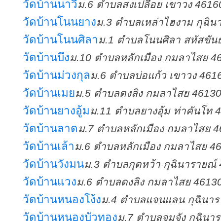
วัดบ้านนาวี
ม.6 ตำบลสงเปลือย เขาวง 4616
วัดบ้านโนนยาง
ม.3 ตำบลเหล่าไฮงาม กุฉิน
วัดบ้านโนนศิลา
ม.1 ตำบลโนนศิลา สหัสขันธ
วัดบ้านบึง
ม.10 ตำบลหลักเมือง กมลาไสย 4
วัดบ้านม่วงกุล
ม.6 ตำบลบ่อแก้ว เขาวง 461
วัดบ้านเมย
ม.5 ตำบลดงลิง กมลาไสย 4613
วัดบ้านยางอู้ม
ม.11 ตำบลยางอุ้ม ท่าคันโท 
วัดบ้านลาด
ม.7 ตำบลหลักเมือง กมลาไสย 
วัดบ้านเล้า
ม.6 ตำบลหลักเมือง กมลาไสย 4
วัดบ้านวังมน
ม.3 ตำบลกุดหว้า กุฉินารายณ์
วัดบ้านแวง
ม.6 ตำบลดงลิง กมลาไสย 4613
วัดบ้านหนองโง้ง
ม.4 ตำบลแจนแลน กุฉินาร
วัดบ้านหนองบัวทอง
ม.7 ตำบลจุมจัง กุฉินา