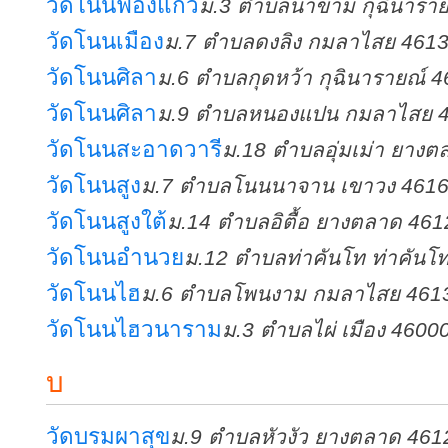
วัดโนนฟองแก้ว
ม.3 ตำบลนาขาม กุฉินาราย
วัดโนนเมือง
ม.7 ตำบลดงลิง กมลาไสย 461
วัดโนนศิลา
ม.6 ตำบลกุดหว้า กุฉินารายณ์ 
วัดโนนศิลา
ม.9 ตำบลหนองแปน กมลาไสย 
วัดโนนสะอาดวารี
ม.18 ตำบลอุ่มเม่า ยาง
วัดโนนสูง
ม.7 ตำบลโนนนาจาน เขาวง 461
วัดโนนสูงใต้
ม.14 ตำบลอิตื้อ ยางตลาด 461
วัดโนนอำนวย
ม.12 ตำบลท่าคันโท ท่าคันโ
วัดโนนไฮ
ม.6 ตำบลโพนงาม กมลาไสย 461
วัดโนนไฮวนาราม
ม.3 ตำบลไผ่ เมือง 4600
บ
วัดบรมผาสุข
ม.9 ตำบลหัวงัว ยางตลาด 461