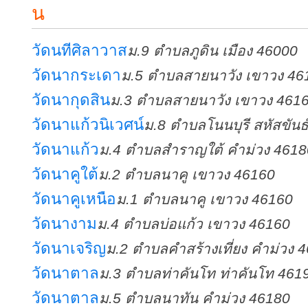
น
วัดนทีศิลาวาส
ม.9 ตำบลภูดิน เมือง 46000
วัดนากระเดา
ม.5 ตำบลสายนาวัง เขาวง 46
วัดนากุดสิน
ม.3 ตำบลสายนาวัง เขาวง 461
วัดนาแก้วนิเวศน์
ม.8 ตำบลโนนบุรี สหัสขันธ
วัดนาแก้ว
ม.4 ตำบลสำราญใต้ คำม่วง 4618
วัดนาคูใต้
ม.2 ตำบลนาคู เขาวง 46160
วัดนาคูเหนือ
ม.1 ตำบลนาคู เขาวง 46160
วัดนางาม
ม.4 ตำบลบ่อแก้ว เขาวง 46160
วัดนาเจริญ
ม.2 ตำบลคำสร้างเที่ยง คำม่วง 
วัดนาตาล
ม.3 ตำบลท่าคันโท ท่าคันโท 461
วัดนาตาล
ม.5 ตำบลนาทัน คำม่วง 46180