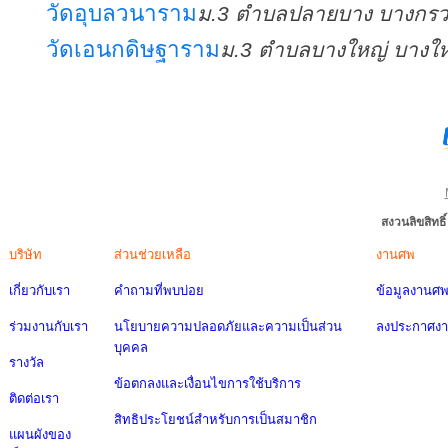
วัดอุบลวนาราม
ม.3 ตำบลปลายบาง บางกรว
วัดเอนกดิษฐาราม
ม.3 ตำบลบางใหญ่ บางใ
สงวนลิขสิทธ
บริษัท
ส่วนช่วยเหลือ
งานศพ
เกี่ยวกับเรา
คำถามที่พบบ่อย
ข้อมูลงานศ
ร่วมงานกับเรา
นโยบายความปลอดภัยและความเป็นส่วน
ลงประกาศง
บุคคล
รางวัล
ข้อตกลงและเงื่อนไขการใช้บริการ
ติดต่อเรา
สิทธิประโยชน์สำหรับการเป็นสมาชิก
แผนผังของ