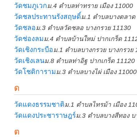
วัดชมภูเวก
ม.4 ตำบลท่าทราย เมือง 11000
วัดชลประทานรังสฤษดิ์
ม.1 ตำบลบางตลาด 
วัดชลอ
ม.3 ตำบลวัดชลอ บางกรวย 11130
วัดช่องลม
ม.4 ตำบลบ้านใหม่ ปากเกร็ด 111
วัดเชิงกระบือ
ม.1 ตำบลบางกรวย บางกรวย 
วัดเชิงเลน
ม.8 ตำบลท่าอิฐ ปากเกร็ด 11120
วัดโชติการาม
ม.3 ตำบลบางไผ่ เมือง 11000
ด
วัดแดงธรรมชาติ
ม.1 ตำบลไทรม้า เมือง 1
วัดแดงประชาราษฎร์
ม.3 ตำบลบางสีทอง บ
ต