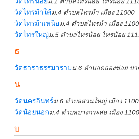
วัดไทรน้อย
ม.1 ตำบลไทรน้อย ไทรน้อย 111
วัดไทรม้าใต้
ม.4 ตำบลไทรม้า เมือง 11000
วัดไทรม้าเหนือ
ม.4 ตำบลไทรม้า เมือง 110
วัดไทรใหญ่
ม.5 ตำบลไทรน้อย ไทรน้อย 111
ธ
วัดธาราธรรมาราม
ม.6 ตำบลคลองข่อย ปาก
น
วัดนครอินทร์
ม.6 ตำบลสวนใหญ่ เมือง 110
วัดน้อยนอก
ม.4 ตำบลบางกระสอ เมือง 110
บ