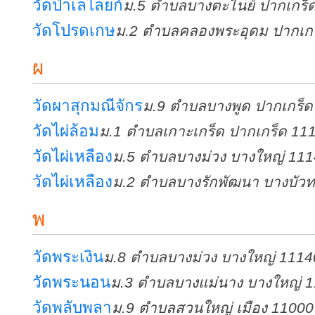
วัดป่าเลไลยก์
ม.5 ตำบลบางตะไนย์ ปากเกร็
วัดโปรดเกษ
ม.2 ตำบลคลองพระอุดม ปากเก
ผ
วัดผาสุกมณีจักร
ม.9 ตำบลบางพูด ปากเกร็ด
วัดไผ่ล้อม
ม.1 ตำบลเกาะเกร็ด ปากเกร็ด 11
วัดไผ่เหลือง
ม.5 ตำบลบางม่วง บางใหญ่ 11
วัดไผ่เหลือง
ม.2 ตำบลบางรักพัฒนา บางบัว
พ
วัดพระเงิน
ม.8 ตำบลบางม่วง บางใหญ่ 1114
วัดพระนอน
ม.3 ตำบลบางแม่นาง บางใหญ่ 
วัดพลับพลา
ม.9 ตำบลสวนใหญ่ เมือง 11000