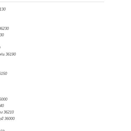
6130
36230
30
0
ท่น 36190
6150
36000
240
ดง 36210
ูมิ 36000