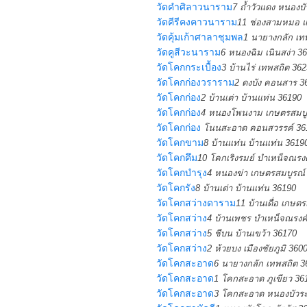
วัดคำศิลาวนาราม
7 ถ้ำวัวแดง หนองบ
วัดคีรีคงคาวนาราม
11 ช่องสามหมอ แ
วัดคุ้มเก้าศาลาชุมพล
1 นายางกลัก เท
วัดคูสีวะนาราม
6 หนองฉิม เนินสง่า 3
วัดโคกกระเบื้อง
3 บ้านไร่ เทพสถิต 36
วัดโคกก่องวราราม
2 ดงบัง คอนสาร 3
วัดโคกก่อง
2 บ้านเต่า บ้านแท่น 36190
วัดโคกก่อง
4 หนองโพนงาม เกษตรสมบู
วัดโคกก่อง
โนนสะอาด คอนสวรรค์ 36
วัดโคกขาม
8 บ้านแท่น บ้านแท่น 3619
วัดโคกคึม
10 โคกเริงรมย์ บำเหน็จณรง
วัดโคกบำรุง
4 หนองข่า เกษตรสมบูรณ์
วัดโคกรัง
8 บ้านเต่า บ้านแท่น 36190
วัดโคกสว่างดาราม
11 บ้านเดื่อ เกษต
วัดโคกสว่าง
4 บ้านเพชร บำเหน็จณรงค
วัดโคกสว่าง
5 ชีบน บ้านเขว้า 36170
วัดโคกสว่าง
2 ห้วยบง เมืองชัยภูมิ 360
วัดโคกสะอาด
6 นายางกลัก เทพสถิต 3
วัดโคกสะอาด
1 โคกสะอาด ภูเขียว 36
วัดโคกสะอาด
3 โคกสะอาด หนองบัวระ