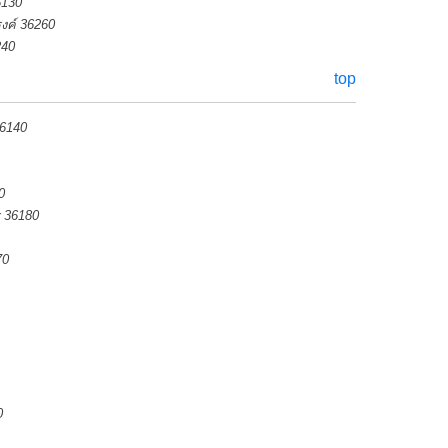
6130
งค์ 36260
240
top
36140
0
ร 36180
70
0