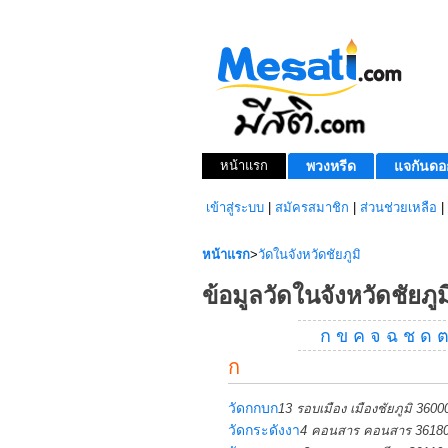
หน้าแรก
พวงหรีด
แจกันดอ
เข้าสู่ระบบ
|
สมัครสมาชิก
|
ส่วนช่วยเหลือ
|
หน้าแรก
>
วัดในจังหวัดชัยภูมิ
ข้อมูลวัดในจังหวัดชัยภูม
ก
ข
ค
จ
ฉ
ช
ด
ก
วัดกกบก
13 รอบเมือง เมืองชัยภูมิ 3600
วัดกระดังงา
4 คอนสาร คอนสาร 3618