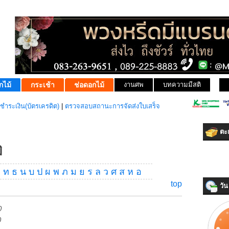
กไม้
กระเช้า
ช่อดอกไม้
งานศพ
บทความมีสติ
ชำระเงิน(บัตรเครดิต)
|
ตรวจสอบสถานะการจัดส่งใบเสร็จ
ตะก
ิ
ต
ท
ธ
น
บ
ป
ผ
พ
ภ
ม
ย
ร
ล
ว
ศ
ส
ห
อ
top
วัน 
0
0