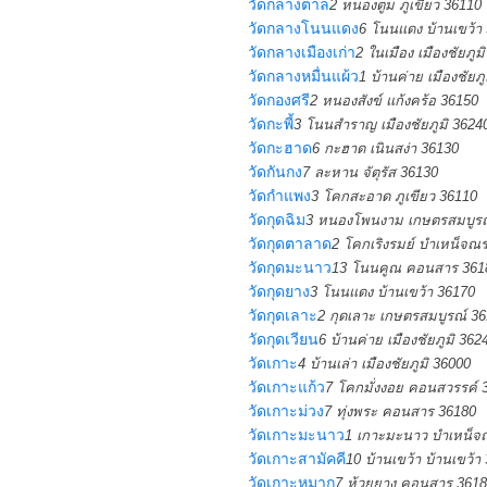
วัดกลางตาล
2 หนองตูม ภูเขียว 36110
วัดกลางโนนแดง
6 โนนแดง บ้านเขว้า
วัดกลางเมืองเก่า
2 ในเมือง เมืองชัยภูม
วัดกลางหมื่นแผ้ว
1 บ้านค่าย เมืองชัยภ
วัดกองศรี
2 หนองสังข์ แก้งคร้อ 36150
วัดกะพี้
3 โนนสำราญ เมืองชัยภูมิ 3624
วัดกะฮาด
6 กะฮาด เนินสง่า 36130
วัดกันกง
7 ละหาน จัตุรัส 36130
วัดกำแพง
3 โคกสะอาด ภูเขียว 36110
วัดกุดฉิม
3 หนองโพนงาม เกษตรสมบูรณ
วัดกุดตาลาด
2 โคกเริงรมย์ บำเหน็จณร
วัดกุดมะนาว
13 โนนคูณ คอนสาร 361
วัดกุดยาง
3 โนนแดง บ้านเขว้า 36170
วัดกุดเลาะ
2 กุดเลาะ เกษตรสมบูรณ์ 3
วัดกุดเวียน
6 บ้านค่าย เมืองชัยภูมิ 362
วัดเกาะ
4 บ้านเล่า เมืองชัยภูมิ 36000
วัดเกาะแก้ว
7 โคกมั่งงอย คอนสวรรค์ 
วัดเกาะม่วง
7 ทุ่งพระ คอนสาร 36180
วัดเกาะมะนาว
1 เกาะมะนาว บำเหน็จ
วัดเกาะสามัคคี
10 บ้านเขว้า บ้านเขว้า
วัดเกาะหมาก
7 ห้วยยาง คอนสาร 361