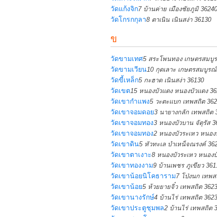
วัดแก้งจิก
7 บ้านค่าย เมืองชัยภูมิ 3624
วัดโกรกกุลา
8 ตาเนิน เนินสง่า 36130
ข
วัดขามเทศ
5 สระโพนทอง เกษตรสมบูร
วัดขามเวียน
10 กุดเลาะ เกษตรสมบูรณ
วัดขี้เหล็ก
5 กะฮาด เนินสง่า 36130
วัดเขต
15 หนองบัวแดง หนองบัวแดง 3
วัดเขากำแพง
5 วะตะแบก เทพสถิต 36
วัดเขาจอมดอย
3 นายางกลัก เทพสถิต 
วัดเขาจอมทอง
3 หนองบัวบาน จัตุรัส 
วัดเขาจอมทอง
2 หนองบัวระเหว หนองบ
วัดเขาดิน
5 หัวทะเล บำเหน็จณรงค์ 36
วัดเขาตาเงาะ
8 หนองบัวระเหว หนองบ
วัดเขาทองงาม
9 บ้านเพชร ภูเขียว 361
วัดเขาน้อยนิโคธาราม
7 โป่งนก เทพส
วัดเขาน้อย
5 ห้วยยายจิ๋ว เทพสถิต 362
วัดเขานางรักษ์
4 บ้านไร่ เทพสถิต 362
วัดเขาประตูชุมพล
2 บ้านไร่ เทพสถิต 