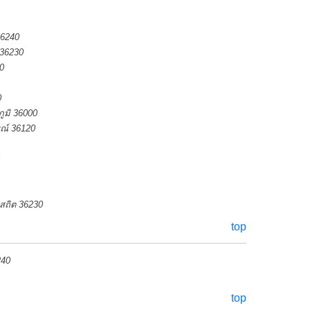
36240
 36230
0
0
ภูมิ 36000
ณ์ 36120
พสถิต 36230
top
240
top