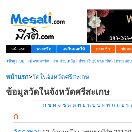
หน้าแรก
พวงหรีด
แจกันดอกไม้
กระเช้า
ช่อดอ
เข้าสู่ระบบ
|
สมัครสมาชิก
|
ส่วนช่วยเหลือ
|
ชำระเงิน(บัตรเครดิต)
|
ตรวจสอบส
หน้าแรก
>
วัดในจังหวัดศรีสะเกษ
ข้อมูลวัดในจังหวัดศรีสะเกษ
ก
ข
ค
จ
ช
ด
ต
ท
ธ
น
บ
ป
ผ
พ
ภ
ม
ย
ร
ก
วัดกงพาน
12 ก้านเหลือง อุทุมพรพิสัย 33120