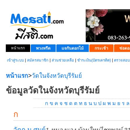
หน้าแรก
พวงหรีด
แจกันดอกไม้
กระเช้า
ช่อดอ
เข้าสู่ระบบ
|
สมัครสมาชิก
|
ส่วนช่วยเหลือ
|
ชำระเงิน(บัตรเครดิต)
|
ตรวจสอบส
หน้าแรก
>
วัดในจังหวัดบุรีรัมย์
ข้อมูลวัดในจังหวัดบุรีรัมย์
ก
ข
ค
จ
ช
ด
ต
ท
ธ
น
บ
ป
ผ
พ
ม
ย
ร
ล
ก
วัดก.ม.ศูนย์
1 หนองแวง บ้านใหม่ไชยพจน์ 3