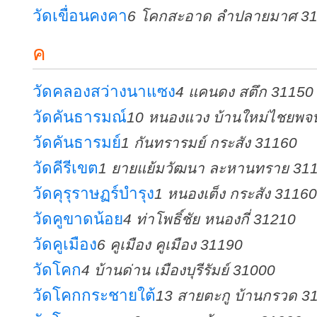
วัดเขื่อนคงคา
6 โคกสะอาด ลำปลายมาศ 3
ค
วัดคลองสว่างนาแซง
4 แคนดง สตึก 31150
วัดคันธารมณ์
10 หนองแวง บ้านใหม่ไชยพจน
วัดคันธารมย์
1 กันทรารมย์ กระสัง 31160
วัดคีรีเขต
1 ยายแย้มวัฒนา ละหานทราย 31
วัดคุรุราษฏร์บำรุง
1 หนองเต็ง กระสัง 31160
วัดคูขาดน้อย
4 ท่าโพธิ์ชัย หนองกี่ 31210
วัดคูเมือง
6 คูเมือง คูเมือง 31190
วัดโคก
4 บ้านด่าน เมืองบุรีรัมย์ 31000
วัดโคกกระชายใต้
13 สายตะกู บ้านกรวด 3