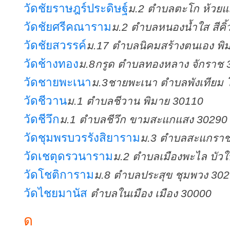
วัดชัยราษฎร์ประดิษฐ์
ม.2 ตำบลตะโก ห้วยแ
วัดชัยศรีคณาราม
ม.2 ตำบลหนองน้ำใส สีคิ้
วัดชัยสวรรค์
ม.17 ตำบลนิคมสร้างตนเอง พิ
วัดช้างทอง
ม.8กรูด ตำบลทองหลาง จักราช 
วัดชายพะเนา
ม.3ชายพะเนา ตำบลพังเทียม
วัดชีวาน
ม.1 ตำบลชีวาน พิมาย 30110
วัดชีวึก
ม.1 ตำบลชีวึก ขามสะแกแสง 30290
วัดชุมพรบวรรังสิยาราม
ม.3 ตำบลสะแกราช 
วัดเชตุดรวนาราม
ม.2 ตำบลเมืองพะไล บัว
วัดโชติการาม
ม.8 ตำบลประสุข ชุมพวง 30
วัดไชยมานัส
ตำบลในเมือง เมือง 30000
ด