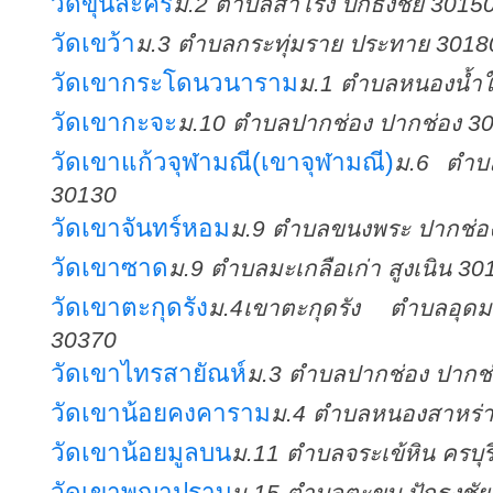
วัดขุนละคร
ม.2 ตำบลสำโรง ปักธงชัย 3015
วัดเขว้า
ม.3 ตำบลกระทุ่มราย ประทาย 3018
วัดเขากระโดนวนาราม
ม.1 ตำบลหนองน้ำใส
วัดเขากะจะ
ม.10 ตำบลปากช่อง ปากช่อง 3
วัดเขาแก้วจุฬามณี(เขาจุฬามณี)
ม.6 ตำบ
30130
วัดเขาจันทร์หอม
ม.9 ตำบลขนงพระ ปากช่อ
วัดเขาซาด
ม.9 ตำบลมะเกลือเก่า สูงเนิน 30
วัดเขาตะกุดรัง
ม.4เขาตะกุดรัง ตำบลอุดมทร
30370
วัดเขาไทรสายัณห์
ม.3 ตำบลปากช่อง ปากช
วัดเขาน้อยคงคาราม
ม.4 ตำบลหนองสาหร่า
วัดเขาน้อยมูลบน
ม.11 ตำบลจระเข้หิน ครบุร
วัดเขาพญาปราบ
ม.15 ตำบลตะขบ ปักธงชัย