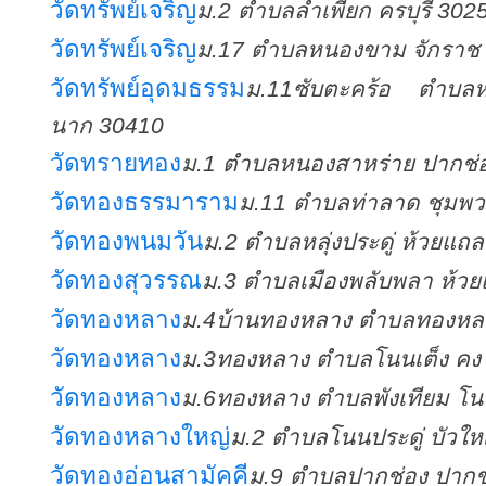
วัดทรัพย์เจริญ
ม.2 ตำบลลำเพียก ครบุรี 302
วัดทรัพย์เจริญ
ม.17 ตำบลหนองขาม จักราช
วัดทรัพย์อุดมธรรม
ม.11ซับตะคร้อ ตำบล
นาก 30410
วัดทรายทอง
ม.1 ตำบลหนองสาหร่าย ปากช่
วัดทองธรรมาราม
ม.11 ตำบลท่าลาด ชุมพว
วัดทองพนมวัน
ม.2 ตำบลหลุ่งประดู่ ห้วยแถ
วัดทองสุวรรณ
ม.3 ตำบลเมืองพลับพลา ห้ว
วัดทองหลาง
ม.4บ้านทองหลาง ตำบลทองหลา
วัดทองหลาง
ม.3ทองหลาง ตำบลโนนเต็ง คง
วัดทองหลาง
ม.6ทองหลาง ตำบลพังเทียม โ
วัดทองหลางใหญ่
ม.2 ตำบลโนนประดู่ บัวให
วัดทองอ่อนสามัคคี
ม.9 ตำบลปากช่อง ปากช