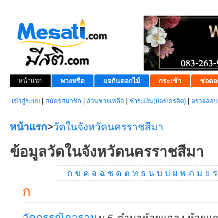
หน้าแรก
พวงหรีด
แจกันดอกไม้
กระเช้า
ช่อดอ
เข้าสู่ระบบ
|
สมัครสมาชิก
|
ส่วนช่วยเหลือ
|
ชำระเงิน(บัตรเครดิต)
|
ตรวจสอบส
หน้าแรก
>
วัดในจังหวัดนครราชสีมา
ข้อมูลวัดในจังหวัดนครราชสีมา
ก
ข
ค
จ
ฉ
ช
ด
ต
ท
ธ
น
บ
ป
ผ
พ
ภ
ม
ย
ร
ก
วัดกรรณิการาม
ม.6 ตำบลห้วยแถลง ห้วยแ