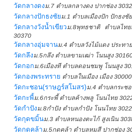
วัดกลางดง
ม.7 ตำบลกลางดง ปากช่อง 303
วัดกลางปักธงชัย
ม.1 ตำบลเมืองปัก ปักธงชั
วัดกลางวังน้ำเขียว
ม.8พุทธชาติ ตำบลไทยสาม
30370
วัดกลางอุ่มจาน
ม.4 ตำบลวังไม้แดง ประทา
วัดกลึง
ม.5กลึง ตำบลขามเฒ่า โนนสูง 3016
วัดกอก
ม.6เมืองที ตำบลดอนชมพู โนนสูง 3
วัดกองพระทราย
ตำบลในเมือง เมือง 30000
วัดกะชอน(ราษฎร์สโมสร)
ม.4 ตำบลกระชอ
วัดกะพี้
ม.6กระพี้ ตำบลค้างพลู โนนไทย 302
วัดกำปัง
ม.8กำปัง ตำบลกำปัง โนนไทย 302
วัดกุดขมิ้น
ม.3 ตำบลหนองตะไก้ สูงเนิน 303
วัดกุดคล้า
ม.5กุดคล้า ตำบลหมูสี ปากช่อง 