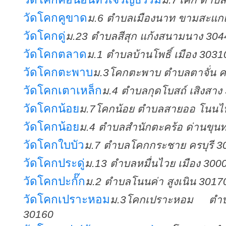
วัดโคกคูขาด
ม.6 ตำบลเมืองนาท ขามสะแก
วัดโคกดู่
ม.23 ตำบลสีสุก แก้งสนามนาง 304
วัดโคกตลาด
ม.1 ตำบลบ้านโพธิ์ เมือง 3031
วัดโคกตะพาบ
ม.3โคกตะพาบ ตำบลตาจั่น ค
วัดโคกเตาเหล็ก
ม.4 ตำบลกุดโบสถ์ เสิงสาง
วัดโคกน้อย
ม.7โคกน้อย ตำบลสายออ โนนไ
วัดโคกน้อย
ม.4 ตำบลสำนักตะคร้อ ด่านขุน
วัดโคกใบบัว
ม.7 ตำบลโคกกระชาย ครบุรี 3
วัดโคกประดู่
ม.13 ตำบลหมื่นไวย เมือง 300
วัดโคกปะกั๊ก
ม.2 ตำบลโนนค่า สูงเนิน 3017
วัดโคกเปราะหอม
ม.3โคกเปราะหอม ตำ
30160