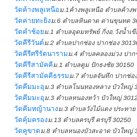
วัดค้างพลูเหนือ
ม.1ค้างพลูเหนือ ตำบลค้าง
วัดค่ายทะยิง
ม.6 ตำบลหินดาด ด่านขุนทด 
วัดคำช้อย
ม.1 ตำบลอุดมทรัพย์ กิ่งอ.วังน้ำเ
วัดคีรีวันต์
ม.2 ตำบลปากช่อง ปากช่อง 3013
วัดคีรีศรีรัตนาราม
ม.4 ตำบลคลองม่วง ปาก
วัดคีรีสามัคคี
ม.1 ตำบลตูม ปักธงชัย 30150
วัดคีรีสามัคคีธรรม
ม.7 ตำบลจันทึก ปากช่อ
วัดคึมมะอุ
ม.3 ตำบลโนนทองหลาง บัวใหญ่ 
วัดคึมมะอุ
ม.3 ตำบลหนองหว้า บัวใหญ่ 301
วัดคึมหญ้านาง
ม.3 ตำบลวังไม้แดง ประทาย
วัดคุ้มครอง
ม.13 ตำบลครบุรี ครบุรี 30250
วัดคูขาด
ม.8 ตำบลหนองบัวสะอาด บัวใหญ่ 