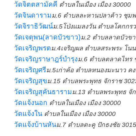
วัดจิตตสามัคคี
ตำบลในเมือง เมือง 30000
วัดจินดาราม
ม.6 ตำบลละหานปลาค้าว ชุมพ
วัดจิราธิวัฒน์
ม.5โป่งแมลงวัน ตำบลโคกกรว
วัดเจตุพน(ลาดบัวขาว)
ม.2 ตำบลลาดบัวขาว 
วัดเจริญพรต
ม.4เจริญผล ตำบลสระพระ โน
วัดเจริญราษาฎร์บำรุง
ม.6 ตำบลตลาดไทร ช
วัดเจริญศรี
ม.5เก่าค้อ ตำบลหนองมะนาว คง
วัดเจริญสุข
ม.15 ตำบลพระพุทธ จักราช 302
วัดเจริญสุคันธาราม
ม.13 ตำบลพระพุทธ จั
วัดแจ้งนอก
ตำบลในเมือง เมือง 30000
วัดแจ้งใน
ตำบลในเมือง เมือง 30000
วัดแจ้งบ้านหัน
ม.7 ตำบลตะคู ปักธงชัย 301