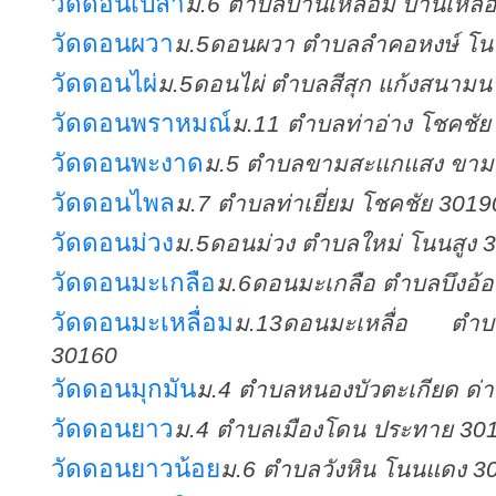
วัดดอนเปล้า
ม.6 ตำบลบ้านเหลื่อม บ้านเหลื
วัดดอนผวา
ม.5ดอนผวา ตำบลลำคอหงษ์ โนน
วัดดอนไผ่
ม.5ดอนไผ่ ตำบลสีสุก แก้งสนามน
วัดดอนพราหมณ์
ม.11 ตำบลท่าอ่าง โชคชัย
วัดดอนพะงาด
ม.5 ตำบลขามสะแกแสง ขาม
วัดดอนไพล
ม.7 ตำบลท่าเยี่ยม โชคชัย 3019
วัดดอนม่วง
ม.5ดอนม่วง ตำบลใหม่ โนนสูง 
วัดดอนมะเกลือ
ม.6ดอนมะเกลือ ตำบลบึงอ้
วัดดอนมะเหลื่อม
ม.13ดอนมะเหลื่อ ตำ
30160
วัดดอนมุกมัน
ม.4 ตำบลหนองบัวตะเกียด ด่
วัดดอนยาว
ม.4 ตำบลเมืองโดน ประทาย 30
วัดดอนยาวน้อย
ม.6 ตำบลวังหิน โนนแดง 3